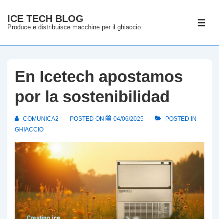
↓
ICE TECH BLOG
Skip
ME
Produce e distribuisce macchine per il ghiaccio
to
Main
Content
En Icetech apostamos
por la sostenibilidad
COMUNICA2
POSTED ON
04/06/2025
POSTED IN
GHIACCIO