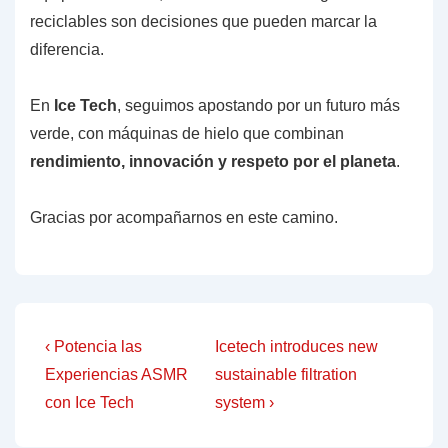
reciclables son decisiones que pueden marcar la
diferencia.
En
Ice Tech
, seguimos apostando por un futuro más
verde, con máquinas de hielo que combinan
rendimiento, innovación y respeto por el planeta
.
Gracias por acompañarnos en este camino.
Post
Previous
Next
‹ Potencia las
Icetech introduces new
Post
Post
navigation
Experiencias ASMR
sustainable filtration
is
is
con Ice Tech
system ›