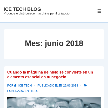
↓
ICE TECH BLOG
Saltar
ME
Produce e distribuisce macchine per il ghiaccio
al
contenido
principal
Mes:
junio 2018
Cuando la máquina de hielo se convierte en un
elemento esencial en tu negocio
POR
ICE TECH
PUBLICADO EL
29/06/2018
PUBLICADO EN
HIELO