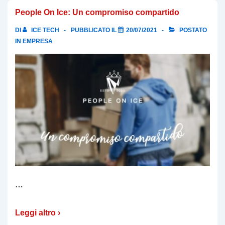
People On Ice: Un compromiso compartido
DI
ICE TECH
PUBBLICATO IL
20/07/2021
POSTATO
IN
EMPRESA
…
Leggi altro ›