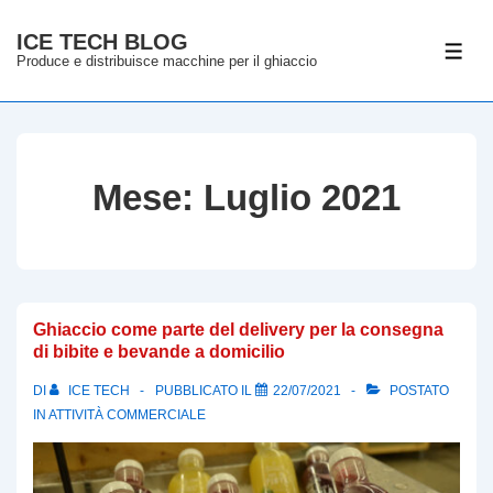
↓
ICE TECH BLOG
Vai
ME
Produce e distribuisce macchine per il ghiaccio
al
contenuto
principale
Mese:
Luglio 2021
Ghiaccio come parte del delivery per la consegna
di bibite e bevande a domicilio
DI
ICE TECH
PUBBLICATO IL
22/07/2021
POSTATO
IN
ATTIVITÀ COMMERCIALE