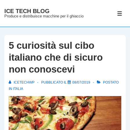
↓
ICE TECH BLOG
Vai
ME
Produce e distribuisce macchine per il ghiaccio
al
contenuto
principale
5 curiosità sul cibo
italiano che di sicuro
non conoscevi
ICETECHWP
PUBBLICATO IL
08/07/2019
POSTATO
IN
ITALIA