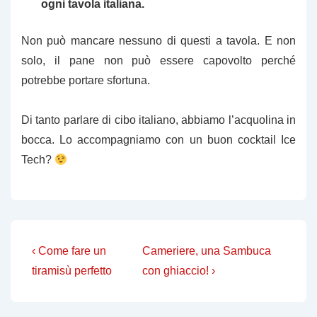
ogni tavola italiana.
Non può mancare nessuno di questi a tavola. E non
solo, il pane non può essere capovolto perché
potrebbe portare sfortuna.
Di tanto parlare di cibo italiano, abbiamo l’acquolina in
bocca. Lo accompagniamo con un buon cocktail Ice
Tech?
Navigazione
L'articolo
Il
‹ Come fare un
Cameriere, una Sambuca
precedente
prossimo
articoli
tiramisù perfetto
con ghiaccio! ›
è
articolo
è