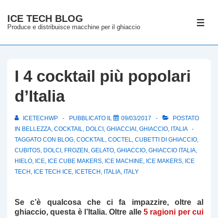
↓
ICE TECH BLOG
Vai
ME
Produce e distribuisce macchine per il ghiaccio
al
contenuto
principale
I 4 cocktail più popolari
d’Italia
ICETECHWP
PUBBLICATO IL
09/03/2017
POSTATO
IN
BELLEZZA
,
COCKTAIL
,
DOLCI
,
GHIACCIAI
,
GHIACCIO
,
ITALIA
TAGGATO CON
BLOG
,
COCKTAIL
,
COCTEL
,
CUBETTI DI GHIACCIO
,
CUBITOS
,
DOLCI
,
FROZEN
,
GELATO
,
GHIACCIO
,
GHIACCIO ITALIA
,
HIELO
,
ICE
,
ICE CUBE MAKERS
,
ICE MACHINE
,
ICE MAKERS
,
ICE
TECH
,
ICE TECH ICE
,
ICETECH
,
ITALIA
,
ITALY
Se c’è qualcosa che ci fa impazzire, oltre al
ghiaccio, questa è l’Italia. Oltre alle
5 ragioni per cui