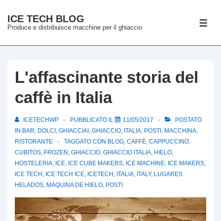
↓
ICE TECH BLOG
Vai
ME
Produce e distribuisce macchine per il ghiaccio
al
contenuto
principale
L'affascinante storia del
caffè in Italia
ICETECHWP
PUBBLICATO IL
11/05/2017
POSTATO
IN
BAR
,
DOLCI
,
GHIACCIAI
,
GHIACCIO
,
ITALIA
,
POSTI
,
MACCHINA
,
RISTORANTE
TAGGATO CON
BLOG
,
CAFFÈ
,
CAPPUCCINO
,
CUBITOS
,
FROZEN
,
GHIACCIO
,
GHIACCIO ITALIA
,
HIELO
,
HOSTELERIA
,
ICE
,
ICE CUBE MAKERS
,
ICE MACHINE
,
ICE MAKERS
,
ICE TECH
,
ICE TECH ICE
,
ICETECH
,
ITALIA
,
ITALY
,
LUGARES
HELADOS
,
MÁQUINA DE HIELO
,
POSTI