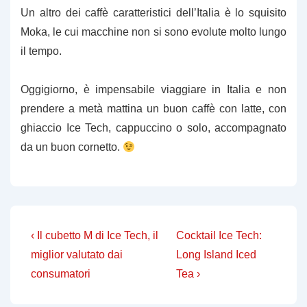
Un altro dei caffè caratteristici dell’Italia è lo squisito
Moka, le cui macchine non si sono evolute molto lungo
il tempo.
Oggigiorno, è impensabile viaggiare in Italia e non
prendere a metà mattina un buon caffè con latte, con
ghiaccio Ice Tech, cappuccino o solo, accompagnato
da un buon cornetto.
Navigazione
L'articolo
Il
‹ Il cubetto M di Ice Tech, il
Cocktail Ice Tech:
precedente
prossimo
articoli
miglior valutato dai
Long Island Iced
è
articolo
consumatori
Tea ›
è