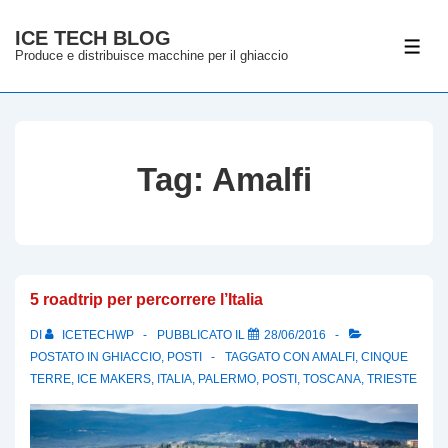
↓
ICE TECH BLOG
Vai
ME
Produce e distribuisce macchine per il ghiaccio
al
contenuto
principale
Tag:
Amalfi
5 roadtrip per percorrere l’Italia
DI
ICETECHWP
PUBBLICATO IL
28/06/2016
POSTATO IN
GHIACCIO
,
POSTI
TAGGATO CON
AMALFI
,
CINQUE
TERRE
,
ICE MAKERS
,
ITALIA
,
PALERMO
,
POSTI
,
TOSCANA
,
TRIESTE