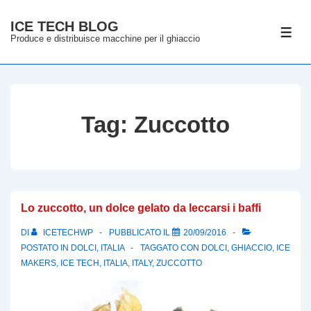
↓
ICE TECH BLOG
Vai
ME
Produce e distribuisce macchine per il ghiaccio
al
contenuto
principale
Tag:
Zuccotto
Lo zuccotto, un dolce gelato da leccarsi i baffi
DI
ICETECHWP
PUBBLICATO IL
20/09/2016
POSTATO IN
DOLCI
,
ITALIA
TAGGATO CON
DOLCI
,
GHIACCIO
,
ICE
MAKERS
,
ICE TECH
,
ITALIA
,
ITALY
,
ZUCCOTTO