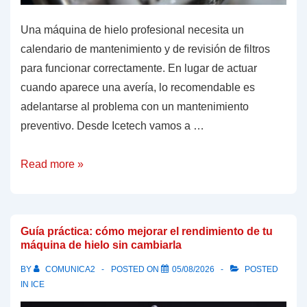
Una máquina de hielo profesional necesita un
calendario de mantenimiento y de revisión de filtros
para funcionar correctamente. En lugar de actuar
cuando aparece una avería, lo recomendable es
adelantarse al problema con un mantenimiento
preventivo. Desde Icetech vamos a …
Cada
Read more »
cuánto
cambiar
filtros
Guía práctica: cómo mejorar el rendimiento de tu
y
máquina de hielo sin cambiarla
realizar
BY
COMUNICA2
POSTED ON
05/08/2026
POSTED
mantenimiento
IN
ICE
en