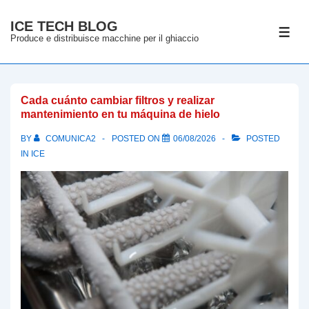
↓
ICE TECH BLOG
Skip
ME
Produce e distribuisce macchine per il ghiaccio
to
Main
Content
Cada cuánto cambiar filtros y realizar
mantenimiento en tu máquina de hielo
BY
COMUNICA2
POSTED ON
06/08/2026
POSTED
IN
ICE