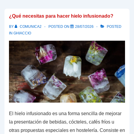
cómo
mejorar
¿Qué necesitas para hacer hielo infusionado?
el
BY
COMUNICA2
POSTED ON
28/07/2026
POSTED
rendimiento
IN
GHIACCIO
de
tu
máquina
de
hielo
sin
cambiarla
El hielo infusionado es una forma sencilla de mejorar
la presentación de bebidas, cócteles, cafés fríos u
otras propuestas especiales en hostelería. Consiste en