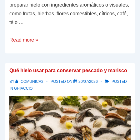
preparar hielo con ingredientes aromáticos o visuales,
como frutas, hierbas, flores comestibles, cítricos, café,
té o …
¿Qué
Read more »
necesitas
para
hacer
Qué hielo usar para conservar pescado y marisco
hielo
BY
COMUNICA2
POSTED ON
20/07/2026
POSTED
infusionado?
IN
GHIACCIO