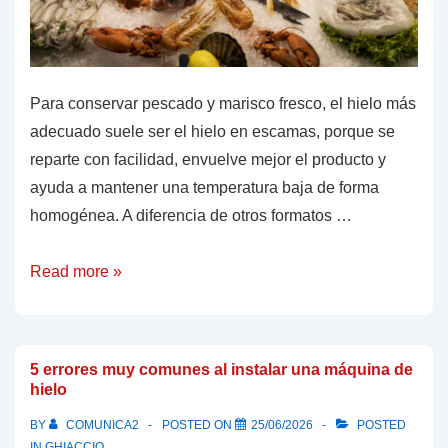
Para conservar pescado y marisco fresco, el hielo más
adecuado suele ser el hielo en escamas, porque se
reparte con facilidad, envuelve mejor el producto y
ayuda a mantener una temperatura baja de forma
homogénea. A diferencia de otros formatos …
Qué
Read more »
hielo
usar
para
5 errores muy comunes al instalar una máquina de
conservar
hielo
pescado
BY
COMUNICA2
POSTED ON
25/06/2026
POSTED
y
IN
GHIACCIO