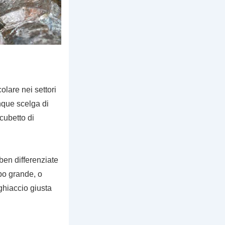
olare nei settori
unque scelga di
cubetto di
 ben differenziate
ubo grande, o
ghiaccio giusta