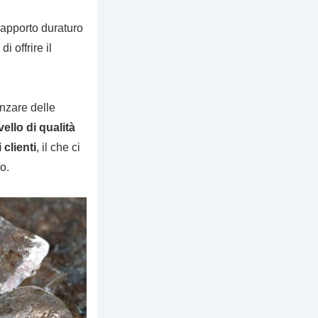
 rapporto duraturo
i offrire il
anzare delle
ello di qualità
clienti
, il che ci
o.