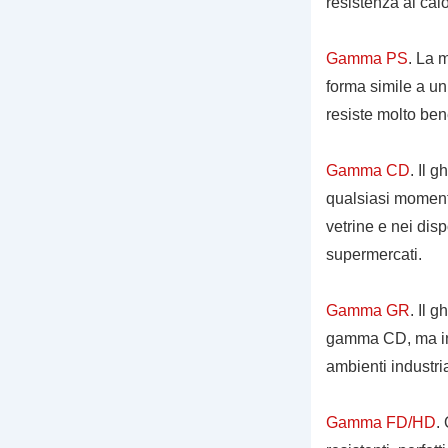
resistenza al calo
Gamma PS
. La 
forma simile a un 
resiste molto ben
Gamma CD
. Il 
qualsiasi momento
vetrine e nei disp
supermercati.
Gamma GR
. Il 
gamma CD, ma in a
ambienti industria
Gamma FD/HD
.