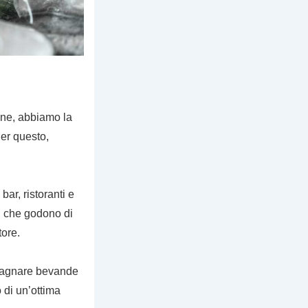
ine, abbiamo la
Per questo,
ar, ristoranti e
, che godono di
tore.
mpagnare bevande
 di un’ottima