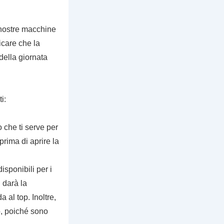
 nostre macchine
icare che la
della giornata
i:
o che ti serve per
prima di aprire la
isponibili per i
 darà la
a al top. Inoltre,
o, poiché sono