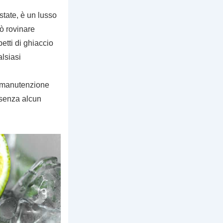
state, è un lusso
uò rovinare
tti di ghiaccio
alsiasi
i manutenzione
 senza alcun