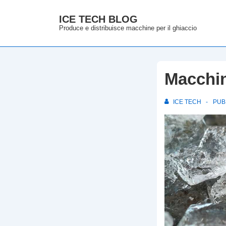
↓
ICE TECH BLOG
Vai
Produce e distribuisce macchine per il ghiaccio
al
contenuto
principale
Macchin
ICE TECH
PUB