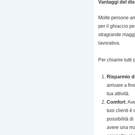
Vantaggi del dis
Molte persone ar
per il ghiaccio p
stragrande maggio
lavorativa.
Per chiarire tutti
Risparmio d
arrivare a fi
tua attività.
Comfort
. Av
tuoi clienti 
possibilità di
avere una mac