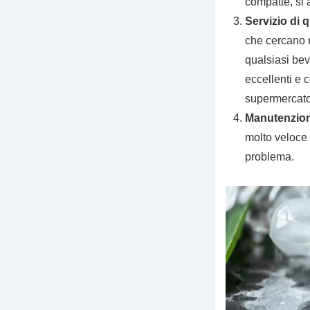
compatte, si 
Servizio di q
che cercano m
qualsiasi bev
eccellenti e 
supermercato
Manutenzio
molto veloce 
problema.