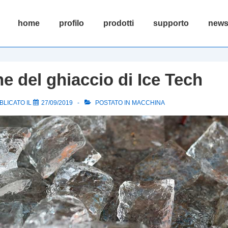
Menu
home
profilo
prodotti
supporto
new
principale
e del ghiaccio di Ice Tech
BLICATO IL
27/09/2019
POSTATO IN
MACCHINA