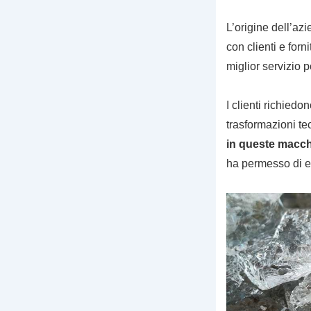
L’origine dell’azi
con clienti e forn
miglior servizio p
I clienti richied
trasformazioni te
in queste macchi
ha permesso di es