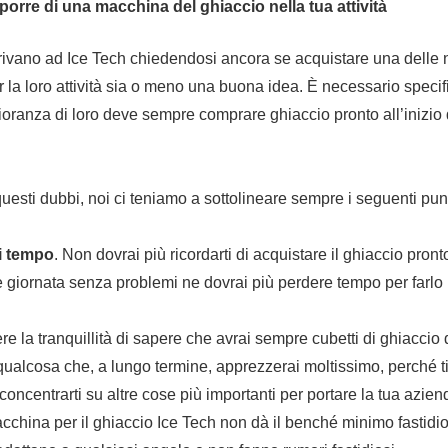
porre di una macchina del ghiaccio nella tua attività
rivano ad Ice Tech chiedendosi ancora se acquistare una delle
er la loro attività sia o meno una buona idea. È necessario specif
ranza di loro deve sempre comprare ghiaccio pronto all’inizio 
 questi dubbi, noi ci teniamo a sottolineare sempre i seguenti punt
i tempo
. Non dovrai più ricordarti di acquistare il ghiaccio pront
ne giornata senza problemi ne dovrai più perdere tempo per farlo 
ere la tranquillità di sapere che avrai sempre cubetti di ghiaccio d
è qualcosa che, a lungo termine, apprezzerai moltissimo, perché ti
 concentrarti su altre cose più importanti per portare la tua aziend
china per il ghiaccio Ice Tech non dà il benché minimo fastidi