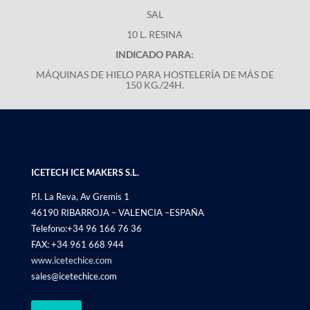
SAL
10 L. RESINA
INDICADO PARA:
MÁQUINAS DE HIELO PARA HOSTELERÍA DE MÁS DE
150 KG./24H.
ICETECH ICE MAKERS S.L.
P.I. La Reva, Av Gremis 1
46190 RIBARROJA – VALENCIA –ESPAÑA
Telefono:+34 96 166 76 36
FAX: +34 961 668 944
www.icetechice.com
sales@icetechice.com