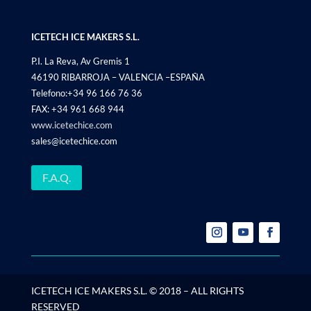
ICETECH ICE MAKERS S.L.
P.I. La Reva, Av Gremis 1
46190 RIBARROJA – VALENCIA –ESPAÑA
Telefono:+34 96 166 76 36
FAX: +34 961 668 944
www.icetechice.com
sales@icetechice.com
F.A.Q.
ICETECH ICE MAKERS S.L. © 2018 – ALL RIGHTS
RESERVED