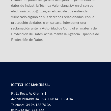
datos de Industria Técnica Valenciana S.A en el correo
electrónico dpo@itv.es, en el caso de que entienda
vulnerado alguno de sus derechos relacionados con la
protección de datos, o en su caso, interponer una
reclamación ante la Autoridad de Control en materia de
Protección de Datos, actualmente la Agencia Española de
Protección de Datos.
ICETECH ICE MAKERS S.L.
P.I. La Reva, Av Gremis 1
46190 RIBARROJA – VALENCIA –ESPAÑA
Telefono:+34 96 166 76 36
FAX: +34 961 668 944