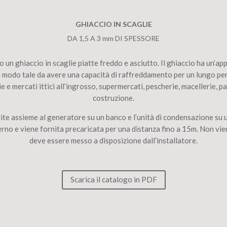
GHIACCIO IN SCAGLIE
DA 1,5 A 3 mm DI SPESSORE
hiaccio in scaglie piatte freddo e asciutto. Il ghiaccio ha un’appa
in modo tale da avere una capacità di raffreddamento per un lungo per
ie e mercati ittici all’ingrosso, supermercati, pescherie, macellerie, pa
costruzione.
assieme al generatore su un banco e l’unità di condensazione su un
erno e viene fornita precaricata per una distanza fino a 15m. Non vi
deve essere messo a disposizione dall’installatore.
Scarica il catalogo in PDF