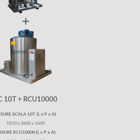
C 10T + RCU10000
SURE SCALA 10T (L x P x A)
1850 x 3600 x 1600
ISURE RCU10000 (L x P x A)