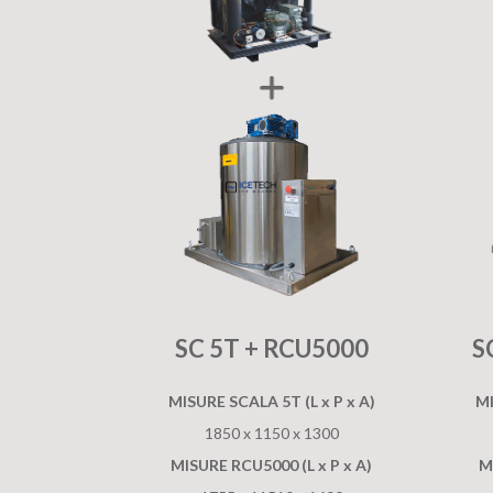
SC 5T + RCU5000
S
MISURE SCALA 5T (L x P x A)
MI
1850 x 1150 x 1300
MISURE RCU5000 (L x P x A)
M