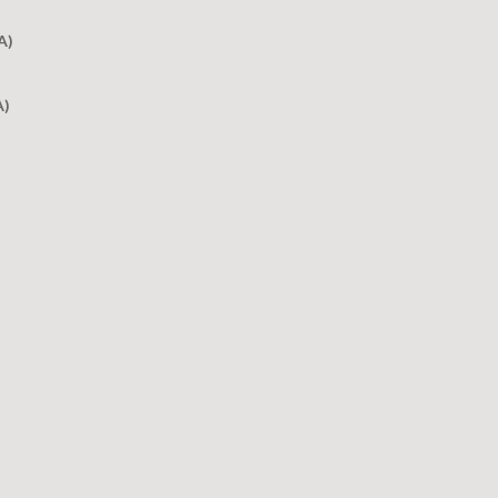
A)
A)